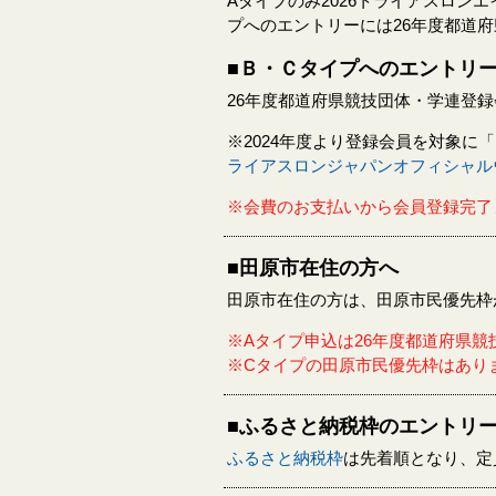
Aタイプのみ2026トライアスロ
プへのエントリーには26年度都道
■Ｂ・Ｃタイプへのエントリ
26年度都道府県競技団体・学連登
※2024年度より登録会員を対象
ライアスロンジャパンオフィシャル
※会費のお支払いから会員登録完了
■田原市在住の方へ
田原市在住の方は、田原市民優先枠
※Aタイプ申込は26年度都道府県
※Cタイプの田原市民優先枠はあり
■ふるさと納税枠のエントリ
ふるさと納税枠
は先着順となり、定