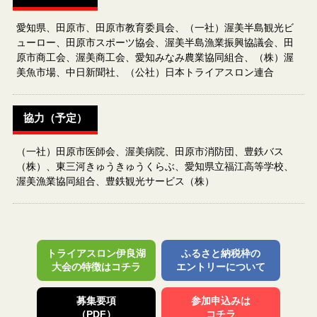
愛知県、田原市、田原市教育委員会、（一社）渥美半島観光ビ
ューロー、田原市スポーツ協会、渥美半島漁業振興協議会、田
原市商工会、渥美商工会、愛知みなみ農業協同組合、（株）渥
美魚市場、中日新聞社、（公社）日本トライアスロン連合
協力（予定）
（一社）田原市医師会、渥美病院、田原市消防団、豊鉄バス
（株）、東三河きゅうきゅうくらぶ、愛知県立福江高等学校、
渥美漁業協同組合、豊鉄観光サービス（株）
トライアスロン伊良湖
ふるさと納税枠の
大会の特徴はコチラ
エントリーについて
募集要項
参加申込みは
（PDF）
コチラ