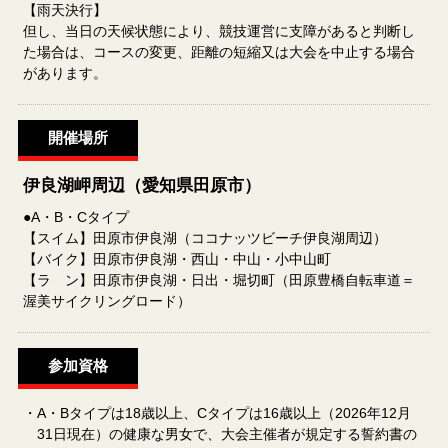
【雨天決行】
但し、当日の天候状態により、競技運営に支障があると判断し
た場合は、コースの変更、距離の短縮又は大会を中止する場合
があります。
開催場所
伊良湖岬周辺（愛知県田原市）
●A・B・Cタイプ
【スイム】田原市伊良湖（ココナッツビーチ伊良湖周辺）
【バイク】田原市伊良湖・西山・中山・小中山町
【ラ ン】田原市伊良湖・日出・堀切町（田原豊橋自転車道＝
渥美サイクリングロード）
参加資格
・A・Bタイプは18歳以上、Cタイプは16歳以上（2026年12月
31日現在）の健康な男女で、大会主催者が規定する誓約書の