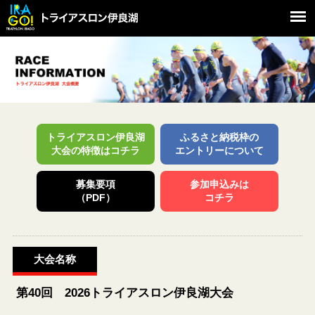
トライアスロン伊良湖
ふるさと納税枠の
大会の特徴はコチラ
エントリーについて
募集要項
参加申込みは
（PDF）
コチラ
大会名称
第40回 2026トライアスロン伊良湖大会