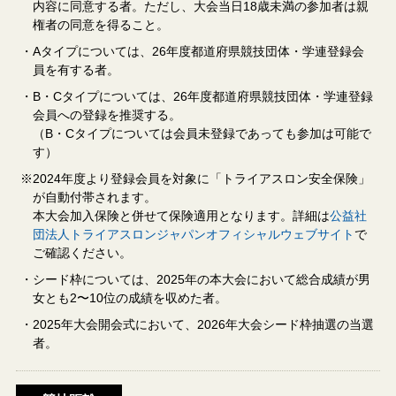
内容に同意する者。ただし、大会当日18歳未満の参加者は親
権者の同意を得ること。
・Aタイプについては、26年度都道府県競技団体・学連登録会
員を有する者。
・B・Cタイプについては、26年度都道府県競技団体・学連登録
会員への登録を推奨する。
（B・Cタイプについては会員未登録であっても参加は可能で
す）
※2024年度より登録会員を対象に「トライアスロン安全保険」
が自動付帯されます。
本大会加入保険と併せて保険適用となります。詳細は
公益社
団法人トライアスロンジャパンオフィシャルウェブサイト
で
ご確認ください。
・シード枠については、2025年の本大会において総合成績が男
女とも2〜10位の成績を収めた者。
・2025年大会開会式において、2026年大会シード枠抽選の当選
者。