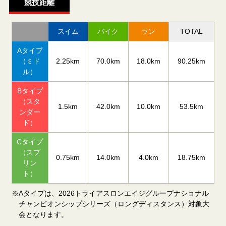
競技距離
スイム
バイク
ラン
TOTAL
Aタイプ
（ミド
2.25km
70.0km
18.0km
90.25km
ル）
Bタイプ
（スタ
1.5km
42.0km
10.0km
53.5km
ンダー
ド）
Cタイプ
（スプ
0.75km
14.0km
4.0km
18.75km
リン
ト）
※Aタイプは、2026トライアスロンエイジグループナショナル
チャンピオンシップシリーズ（ロングディスタンス）対象大
会となります。