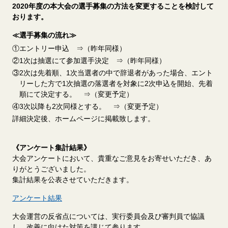
2020年度の本大会の選手募集の方法を変更することを検討して
おります。
≪選手募集の流れ≫
①エントリー申込 ⇒（昨年同様）
②1次は抽選にて参加選手決定 ⇒（昨年同様）
③2次は先着順、1次当選者の中で辞退者があった場合、エント
リーした方で1次抽選の落選者を対象に2次申込を開始、先着
順にて決定する。 ⇒（変更予定）
④3次以降も2次同様とする。 ⇒（変更予定）
詳細決定後、ホームページに掲載致します。
《アンケート集計結果》
大会アンケートにおいて、貴重なご意見をお寄せいただき、あ
りがとうございました。
集計結果を公表させていただきます。
アンケート結果
大会運営の反省点については、実行委員会及び審判員で協議
し、改善に向けた対策を講じて参ります。