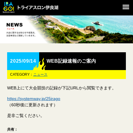
2025/09/14
WEB記録速報のご案内
CATEGORY：
ニュース
WEB上にて大会競技の記録が下記URLから閲覧できます。
https://systemway.jp/25irago
（60秒後に更新されます）
是非ご覧ください。
共有：